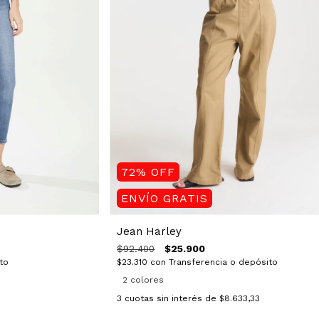
72
%
OFF
ENVÍO GRATIS
Jean Harley
$25.900
$92.400
$23.310
con
Transferencia o depósito
to
2 colores
3
cuotas sin interés de
$8.633,33