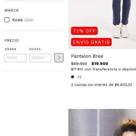
MARCA
Koxis
(286)
72
%
OFF
PRECIO
ENVÍO GRATIS
DESDE
HASTA
Pantalon Bree
$19.900
$69.900
$17.910
con
Transferencia o depósi
+2
3
cuotas sin interés de
$6.633,33