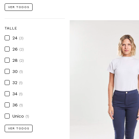
VER TODOS
TALLE
24
(3)
26
(2)
28
(2)
30
(1)
32
(1)
34
(1)
36
(1)
Unico
(1)
VER TODOS