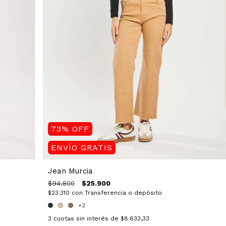
73
%
OFF
ENVÍO GRATIS
Jean Murcia
$25.900
$94.800
$23.310
con
Transferencia o depósito
+2
3
cuotas sin interés de
$8.633,33