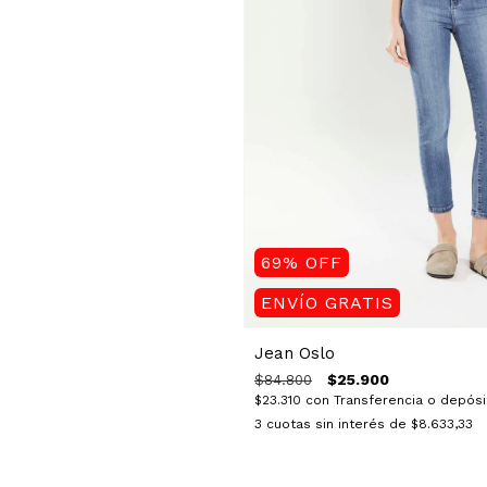
69
%
OFF
ENVÍO GRATIS
Jean Oslo
$25.900
$84.800
$23.310
con
Transferencia o depósi
3
cuotas sin interés de
$8.633,33