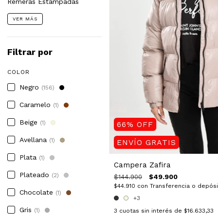
Remeras Estampadas
VER MÁS
Filtrar por
COLOR
Negro
(156)
Caramelo
(1)
Beige
(1)
66
%
OFF
Avellana
(1)
ENVÍO GRATIS
Plata
(1)
Campera Zafira
Plateado
(2)
$49.900
$144.900
$44.910
con
Transferencia o depós
Chocolate
(1)
+3
Gris
(1)
3
cuotas sin interés de
$16.633,33