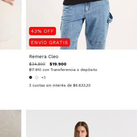
43
%
OFF
ENVÍO GRATIS
Remera Cleo
$19.900
$34.800
$17.910
con
Transferencia o depósito
+3
3
cuotas sin interés de
$6.633,33