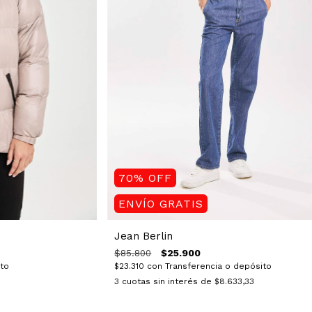
70
%
OFF
ENVÍO GRATIS
Jean Berlin
$25.900
$85.800
ito
$23.310
con
Transferencia o depósito
3
cuotas sin interés de
$8.633,33