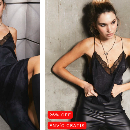
26
%
OFF
ENVÍO GRATIS