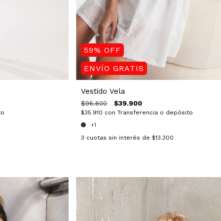
59
%
OFF
ENVÍO GRATIS
Vestido Vela
$39.900
$96.600
$35.910
con
Transferencia o depósito
to
+1
3
cuotas sin interés de
$13.300